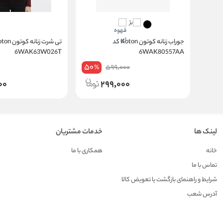
جوراب زنانه کوتون Koton کد
6WAK63W026T
6WAK80557AA
50
599,000
%
00
299,000
لینک ها
خدمات مشتریان
خانه
همکاری با ما
تماس با ما
شرایط و راهنمای بازگشت یا تعویض کالا
آدرس شعب