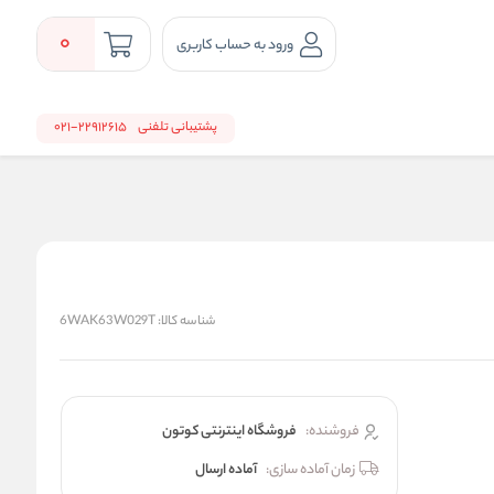
0
ورود به حساب کاربری
پشتیبانی تلفنی
22912615-021
شناسه کالا:
6WAK63W029T
فروشنده:
فروشگاه اینترنتی کوتون
زمان آماده سازی:
آماده ارسال