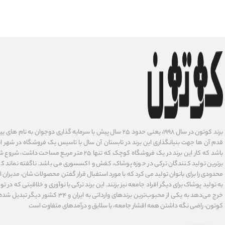
برند کوتون در سال ۱۹۹۸، یعنی حدود ۲۵ سال پیش با سرمایه گذاری دوجوان
قدم آن ها جهت بنیانگذاری این برند در تابستان آن سال با تاسیس یک فروشگاه در شهر است
باشد که کار این برند در یک فروشگاه کوچک که تنها ۲۵ متر م
برترین تولید کنندگان ترکی در حوزه پوشاک، کفش و اکسسوری می باشد. ناگفته نماند ک
محدودی را برای بانوان تولید می کرد که با مورد استفبال قرار گفتن محصولات شان، مدیران
به تولید پوشاک برای دیگر افراد جامعه نیز بزنند. این برند ترکی با نوآوری ‌و خلاقیتی که د
خرج می‌دهد به یکی از محبوب‌ترین برندهای وارداتی
کوتون، راضی نگه داشتن همه اقشار جامعه، با سلایق و درآمدهای متفاوت است