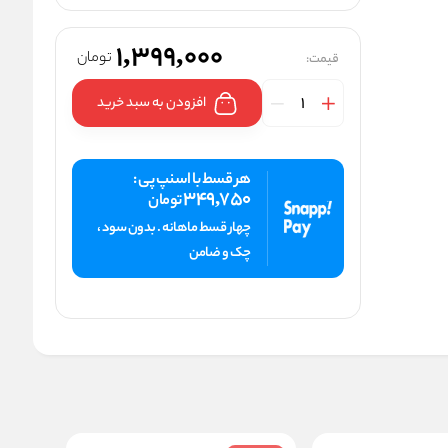
1,399,000
تومان
قیمت:
افزودن به سبد خرید
هر قسط با اسنپ پی :
349,750
تومان
چهار قسط ماهانه . بدون سود ،
چک و ضامن