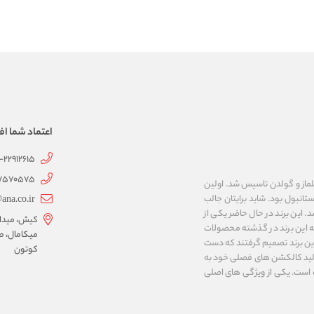
اعتماد شما اف
1-22912615
07570575
 به نام های ییلماز و گولدن تاسیس شد. اولین
انبول بود. شاید برایتان جالب
ana.co.ir
ربع مساحت داشت، شروع شد. این برند در حال حاضر یکی از
کیش، میدان 
ه این برند در گذشته محصولات
میکامال، ط
 این برند تصمیم گرفتند که دست
کوتون
ر تولید کالکشن های فصلی خود به
 به ایران و ۳۴ کشور دیگر تبدیل شده‌ است. یکی از ویژگی های اصلی