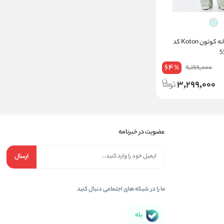
شلوار جین آزاد زنانه کوتون Koton کد
64
9,199,000
%
3,299,000
عضویت در خبرنامه
ارسال
ما را در شبکه های اجتماعی دنبال کنید
بله