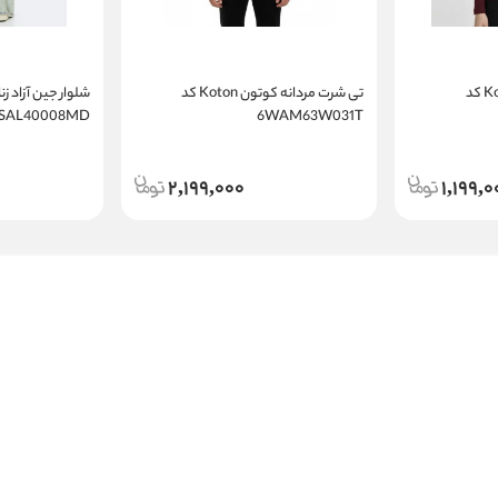
تی شرت زنانه کوتون Koton کد
تی شرت مردانه کوتون Koton کد
5SAL40008MD
6WAM63W031T
2,199,000
1,199,0