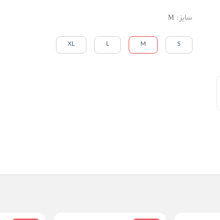
سایز
:
M
XL
L
M
S