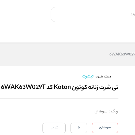
تیشرت
دسته بندی:
تی شرت زنانه کوتون Koton کد 6WAK63W029T
رنگ
:
سرمه ای
سرمه ای
بژ
شرابی