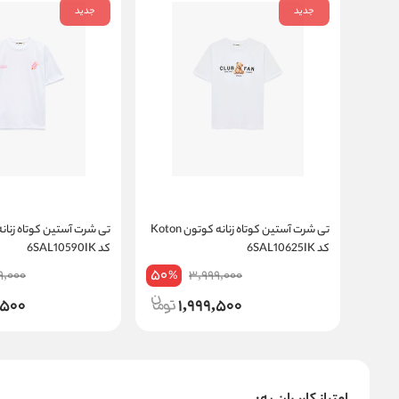
جدید
جدید
تی شرت آستین کوتاه زنانه کوتون Koton
کد 6SAL10625IK
کد 6SAL10590IK
50
9,000
3,999,000
%
,500
1,999,500