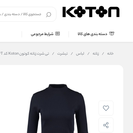
دسته بندی های کالا
شرایط مرجوعی
خانه
/
زنانه
/
لباس
/
تیشرت
/
تی شرت زنانه کوتون Koton کد 6WAK63W029T