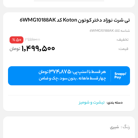
تی شرت نوزاد دختر کوتون Koton کد 6WMG10188AK
شناسه کالا:
6WMG10188AK
2999000
تخفیف:
50
%
1,499,500
تومان
قیمت:
374,875
هر قسط با اسنپ پی :
تومان
چهار قسط ماهانه . بدون سود ، چک و ضامن
تیشرت و شومیز
دسته بندی:
رنگ
:
شیری