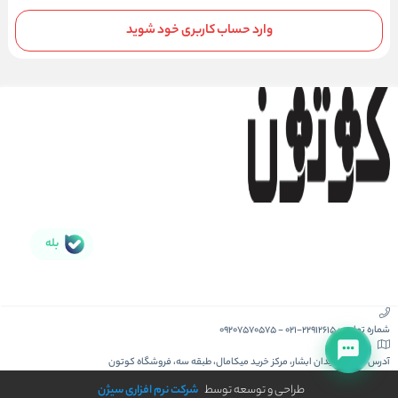
وارد حساب کاربری خود شوید
بله
شماره تماس :
021-22912615
-
09207570575
آدرس :
کیش، میدان ابشار، مرکز خرید میکامال، طبقه سه، فروشگاه کوتون
طراحی و توسعه توسط
شرکت نرم افزاری سیژن