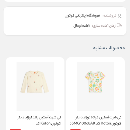
فروشنده:
فروشگاه اینترنتی کوتون
زمان آماده سازی:
آماده ارسال
محصولات مشابه
تی شرت آستین کوتاه نوزاد دختر
تی شرت آستین بلند نوزاد دختر
ت
کوتون Koton کد 5SMG10068AK
کوتون Koton کد
K
5WMG10184AK