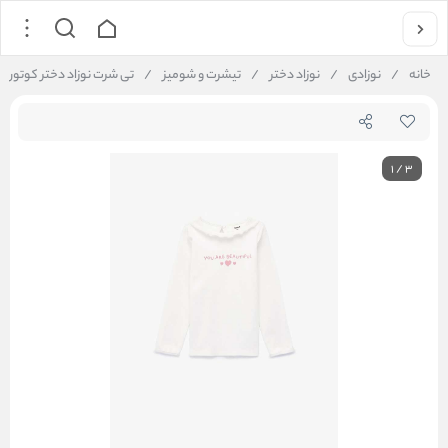
خانه
/
نوزادی
/
نوزاد دختر
/
تیشرت و شومیز
/
تی شرت نوزاد دختر کوتون Koton کد 6WMG10188AK
1
/
3