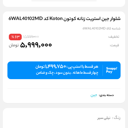
شلوار جین استریت زنانه کوتون Koton کد 6WAL40102MD
شناسه کالا:
6WAL40102MD
15999000
تخفیف:
63
%
5,999,000
تومان
قیمت:
1,499,750
هر قسط با اسنپ پی :
تومان
چهار قسط ماهانه . بدون سود ، چک و ضامن
جین
دسته بندی:
رنگ
:
نیلی سیر