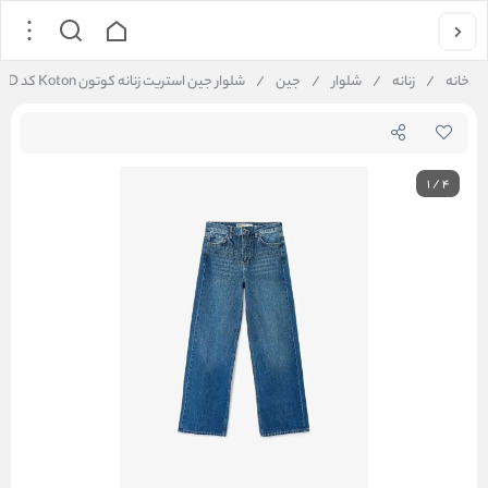
خانه
/
زنانه
/
شلوار
/
جین
/
شلوار جین استریت زنانه کوتون Koton کد 6WAL40102MD
1
/
4