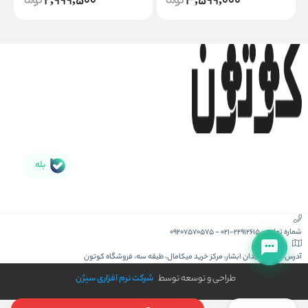
2,999,500
3,599,000
بله
شماره تماس :
021-22912615
-
09207570575
آدرس :
کیش، میدان ابشار، مرکز خرید میکامال، طبقه سه، فروشگاه کوتون
طراحی و توسعه توسط
شرکت نرم افزاری سیژن