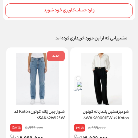
وارد حساب کاربری خود شوید
مشتریانی که از این مورد خریداری کرده اند
جدید
شومیز آستین بلند زنانه کوتون
شلوار جین زنانه کوتون Koton کد
Koton کد 6WAK60001EW
6SAK62W125W
50
60
5,999,000
8,999,000
%
%