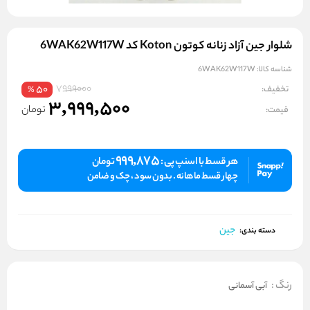
شلوار جین آزاد زنانه کوتون Koton کد 6WAK62W117W
شناسه کالا:
6WAK62W117W
7999000
تخفیف:
50
%
3,999,500
تومان
قیمت:
999,875
هر قسط با اسنپ پی :
تومان
چهار قسط ماهانه . بدون سود ، چک و ضامن
جین
دسته بندی:
رنگ
:
آبی آسمانی