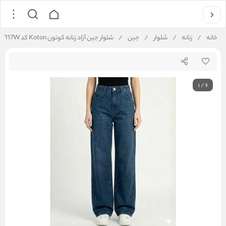
خانه
/
زنانه
/
شلوار
/
جین
/
شلوار جین آزاد زنانه کوتون Koton کد 6WAK62W117W
1
/
6