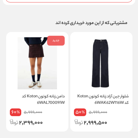
مشتریانی که از این مورد خریداری کرده اند
جدید
شلوار جين آزاد زنانه کوتون Koton
دامن زنانه کوتون Koton کد
کد 6WAK62W116W
6WAL70009IW
T
60
50
5,999,000
5,999,000
%
%
2,399,000
2,999,500