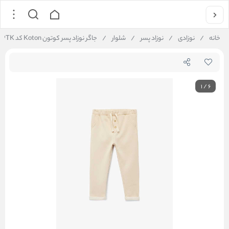
خانه
/
نوزادی
/
نوزاد پسر
/
شلوار
/
جاگر نوزاد پسر کوتون Koton کد 6WMB40049TK
1
/
6