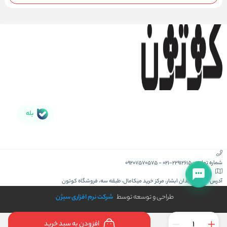
بله
شماره تماس :
021-22912615
-
09207570575
آدرس :
کیش، میدان ابشار، مرکز خرید میکامال، طبقه سه، فروشگاه کوتون
طراحی و توسعه توسط
شرکت نرم افزاری سیژن
افزودن به سبد خرید