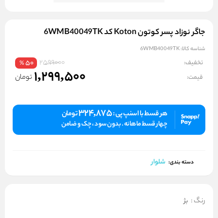
جاگر نوزاد پسر کوتون Koton کد 6WMB40049TK
شناسه کالا:
6WMB40049TK
2599000
تخفیف:
50
%
1,299,500
تومان
قیمت:
324,875
هر قسط با اسنپ پی :
تومان
چهار قسط ماهانه . بدون سود ، چک و ضامن
شلوار
دسته بندی:
رنگ
:
بژ