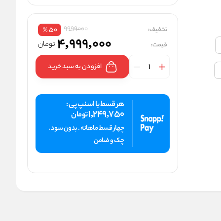
9999000
تخفیف:
50
%
4,999,000
تومان
قیمت:
افزودن به سبد خرید
هر قسط با اسنپ پی :
1,249,750
تومان
چهار قسط ماهانه . بدون سود ،
چک و ضامن