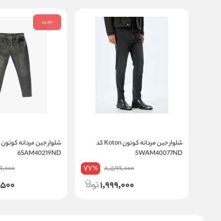
جدید
شلوار جین مردانه کوتون Koton کد
6SAM40219ND
5WAM40077ND
77
9,000
8,599,000
%
,500
1,999,000