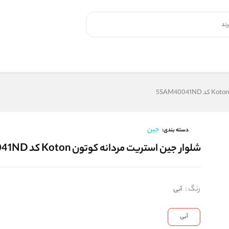
جین
دسته بندی:
شلوار جین استریت مردانه کوتون Koton کد 5SAM40041ND
رنگ
:
آبی
آبی