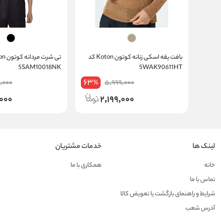
بافت یقه اسکی زنانه کوتون Koton کد
5SAM10018NK
5WAK90611HT
63
,000
5,999,000
%
,000
2,199,000
لینک ها
خدمات مشتریان
خانه
همکاری با ما
تماس با ما
شرایط و راهنمای بازگشت یا تعویض کالا
آدرس شعب