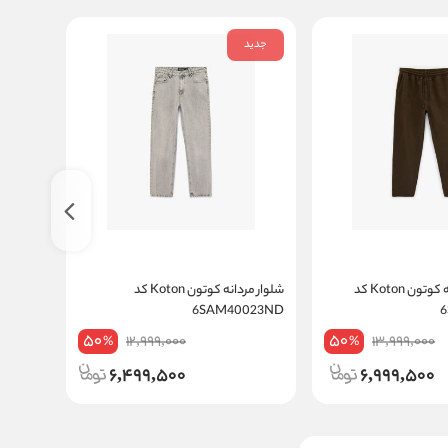
جدید
جدید
شلوار جین مردانه کوتون Koton کد
شلوار مردانه کوتون Koton کد
020ND
6SAM40023ND
50
50
12,999,000
13,999,000
%
%
6,499,500
6,999,500