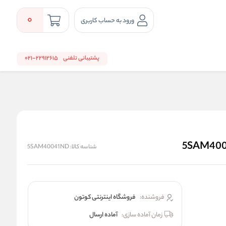
0
ورود به حساب کاربری
پشتیبانی تلفنی
22912615-021
شناسه کالا:
5SAM40041ND
فروشنده:
فروشگاه اینترنتی کوتون
زمان آماده سازی:
آماده ارسال