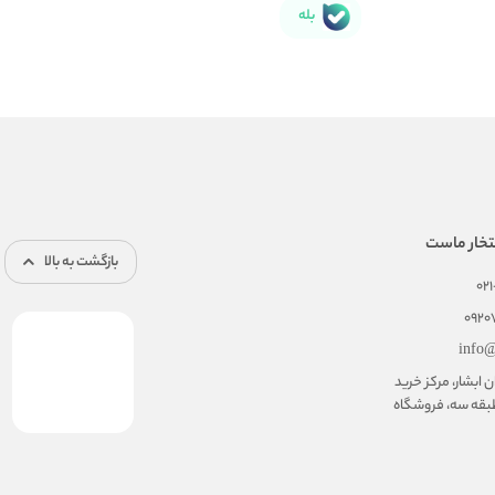
بله
تخار ماست
بازگشت به بالا
02
092
info@
ابشار، مرکز خرید
بقه سه، فروشگاه