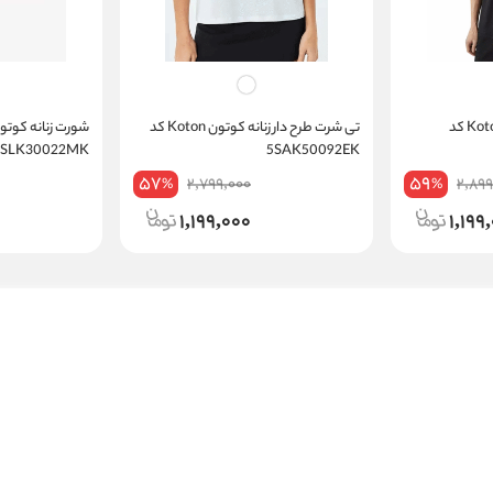
تی شرت مردانه کوتون Koton کد
تی شرت طرح دار زنانه کوتون Koton کد
5SLK30022MK
5SAK50092EK
57
59
2,799,000
2,899
%
%
1,199,000
1,199