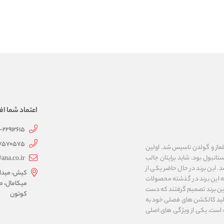
اعتماد شما اف
1-22912615
07570575
 به نام های ییلماز و گولدن تاسیس شد. اولین
انبول بود. شاید برایتان جالب
ana.co.ir
ربع مساحت داشت، شروع شد. این برند در حال حاضر یکی از
کیش، میدان 
ه این برند در گذشته محصولات
میکامال، ط
 این برند تصمیم گرفتند که دست
کوتون
ر تولید کالکشن های فصلی خود به
 به ایران و ۳۴ کشور دیگر تبدیل شده‌ است. یکی از ویژگی های اصلی