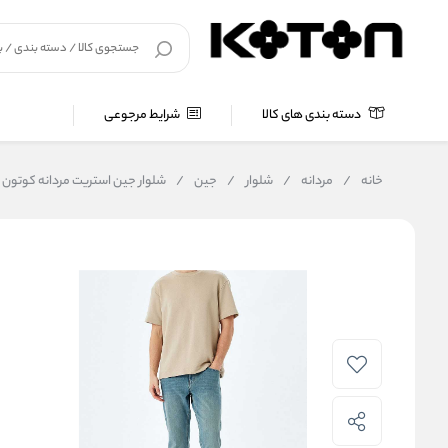
دسته بندی های کالا
شرایط مرجوعی
خانه
/
مردانه
/
شلوار
/
جین
/
شلوار جین استریت مردانه کوتون Koton کد 5SAM40041ND