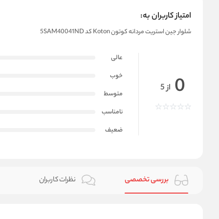
امتیاز کاربران به:
شلوار جین استریت مردانه کوتون Koton کد 5SAM40041ND
عالی
خوب
0
از 5
متوسط
نامناسب
ضعیف
بررسی تخصصی
نظرات کاربران