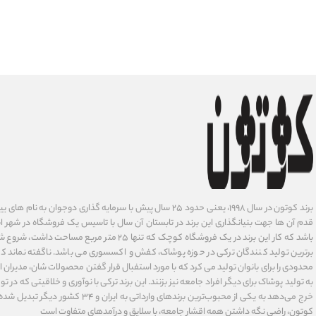
برند کوتون در سال ۱۹۹۸، یعنی حدود ۲۵ سال پیش با سرمایه گذاری دوجوان
قدم آن ها جهت بنیانگذاری این برند در تابستان آن سال با تاسیس یک فروشگاه در شهر است
باشد که کار این برند در یک فروشگاه کوچک که تنها ۲۵ متر م
برترین تولید کنندگان ترکی در حوزه پوشاک، کفش و اکسسوری می باشد. ناگفته نماند ک
محدودی را برای بانوان تولید می کرد که با مورد استفبال قرار گفتن محصولات شان، مدیران
به تولید پوشاک برای دیگر افراد جامعه نیز بزنند. این برند ترکی با نوآوری ‌و خلاقیتی که د
خرج می‌دهد به یکی از محبوب‌ترین برندهای وارداتی
کوتون، راضی نگه داشتن همه اقشار جامعه، با سلایق و درآمدهای متفاوت است