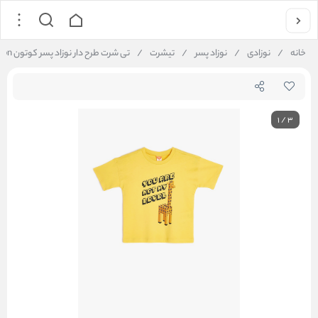
خانه
/
نوزادی
/
نوزاد پسر
/
تیشرت
/
تی شرت طرح دار نوزاد پسر کوتون Koton کد 5SMB10058TK
1
/
3