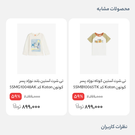
محصولات مشابه
تی شرت آستین کوتاه نوزاد پسر
تی شرت آستین بلند نوزاد پسر
ت
کوتون Koton کد 5SMB10065TK
کوتون Koton کد 5SMG10048AK
کو
59
59
2,199,000
2,199,000
%
%
899,000
899,000
نظرات کاربران