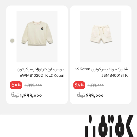
شلوارک نوزاد پسر کوتون Koton کد
دورس طرح دار نوزاد پسر کوتون
5SMB40013TK
Koton کد 6WMB10202TK
K
50
68
2,999,000
2,199,000
%
%
1,499,000
699,000