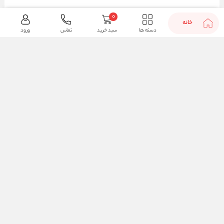
0
خانه
دسته ها
سبد خرید
تماس
ورود
بله
شماره تماس :
021-22912615
-
09207570575