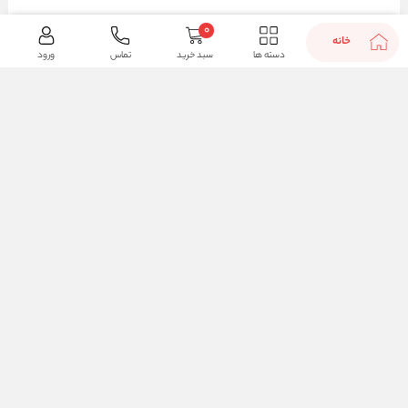
0
خانه
دسته ها
سبد خرید
تماس
ورود
بله
شماره تماس :
021-22912615
-
09207570575